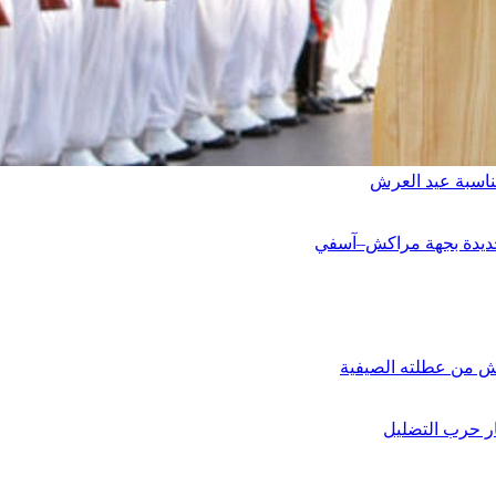
ناسبة عيد العرش
ة جديدة بجهة مراكش–آسفي
وش من عطلته الصيفية
ر حرب التضليل