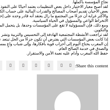
نجاح المؤسسة بأكملها.
لقد أصبح معيار الاختيار داخل بعض التنظيمات يعتمد أحيانًا على النفو
بعض الأحيان تقديم أصحاب المصالح والقدرات المالية على حساب الكف
والأكثر غرابة أن جزءًا من المجتمع ما زال يعتقد أنه قادر وحده على 
الانخراط الواعي والمسؤول في الحياة السياسية.
ومع ذلك، فإن المسؤولية لا تقع على المؤسسات وحدها، بل يتحمل المجتم
والتكوين.
لقد تراجعت الأنشطة المجتمعية الهادفة إلى التحسيس والتربية ونشر 
إذا كانت بعض المؤسسات التي يفترض أن تكون جزءًا من الحل تبتعد ع
إن المغرب يحتاج اليوم إلى أحزاب قوية بأفكارها، وإلى شباب واعٍ بمس
والصدق في خدمة الصالح العام.
حفظ الله المغرب وأدام عليه نعمة الأمن والاستقرار.
Share this content: