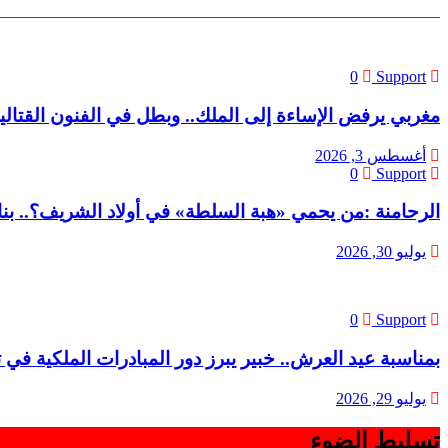
0
Support
مغربي يرفض الإساءة إلى الملك.. وبطل في الفنون القتالية
أغسطس 3, 2026
0
Support
الرحامنة :من يحمي «هبة السلطة» في أولاد الشريف؟.. بنا
يوليو 30, 2026
0
Support
بمناسبة عيد العرش.. خبير يبرز دور المبادرات الملكية في ت
يوليو 29, 2026
تسليط الضوء