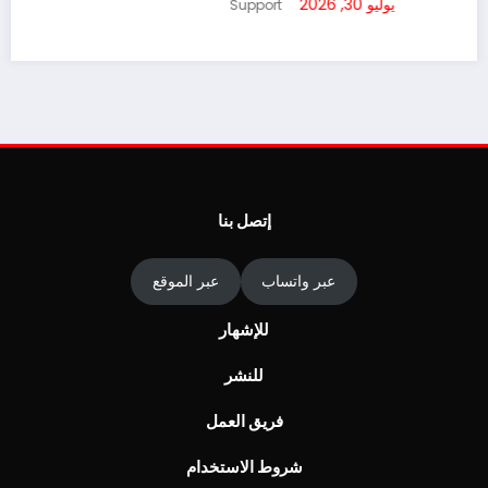
تذكارية من فئة 250 درهماً
يوليو 30, 2026
202
Support
إتصل بنا
عبر واتساب
عبر الموقع
للإشهار
للنشر
فريق العمل