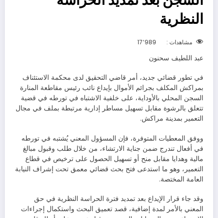
النظرية
مشاهدات :
17٬989
عبد اللطيف سحنون
في تطور قضائي جديد، أمر قاضي التحقيق لدى محكمة الاستئناف
بمراكش المكلف بجرائم الأموال بإيداع نائب رئيس مقاطعة المنارة
السجن المحلي بالأوداية، على خلفية الاشتباه في تورطه في قضية
تتعلق بالرشوة مقابل تسهيل مساطر إدارية مرتبطة بملف في مجال
التعمير بمدينة مراكش.
ووفق المعطيات المتوفرة، فإن المسؤول المعني يُشتبه في تورطه
في أفعال تندرج ضمن جناية الارتشاء، من خلال طلب وقبول مبالغ
مالية وهدايا مقابل منح أو تسهيل الحصول على ترخيص في قطاع
التعمير، وهو ما استدعى فتح بحث قضائي معمق تحت إشراف النيابة
العامة المختصة.
وقد جاء قرار الإيداع بعد تمديد فترة الحراسة النظرية في حق
المعني بالأمر لمدة إضافية، قصد تعميق البحث واستكمال إجراءات