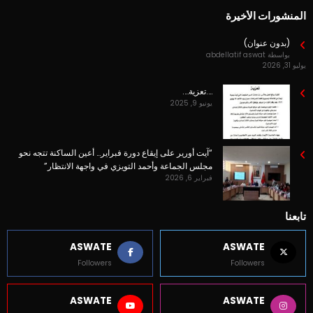
شروط الاستخدام
المنشورات الأخيرة
(بدون عنوان)
بواسطة abdellatif aswat
يوليو 31, 2026
….تعزية….
يونيو 9, 2025
“آيت أورير على إيقاع دورة فبراير… أعين الساكنة تتجه نحو
مجلس الجماعة وأحمد التويزي في واجهة الانتظار”
فبراير 6, 2026
تابعنا
ASWATE
ASWATE
Followers
Followers