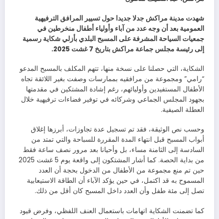
شهدت مدينة مراكش جدلا جديدا حول تسيير المرافق الترفيهية
العمومية بعد أن وجه عدد من آباء وأولياء أطفال منخرطين في
جمعيات السياحة المشرفة على المسبح البلدي بأزلي شكاية رسمية
إلى رئيسة مجلس جماعة مراكش بتاريخ 7 غشت 2025.
الشكاية، التي حصلنا على نسخة منها، تتهم المكلف بالمسبح المدعو
“رامي” ومجموعة من مرافقيه بممارسات وصفت بغير اللائقة تجاه
الأطفال المستفيدين وأوليائهم، رغم إشادة المشتكين في مقدمتها
بجهود المجلس الجماعي وشركائه في توفير فضاءات ترفيهية خلال
العطلة الصيفية.
وحسب نص الوثيقة، فقد تم تسجيل عدة تجاوزات، أبرزها إغلاق
أبواب المسبح قبل انتهاء المدة المقررة للسباحة والتي تمتد من
السادسة إلى الثامنة مساء، بل وأحيانا بعد مرور نصف ساعة فقط
من بداية الحصة. كما أشار المشتكون إلى واقعة يوم 5 غشت 2025
حين تم منع مجموعة من الأطفال من الدخول بحجة أن العدد
المسموح به قد اكتمل، في حين يؤكد الآباء أن الطاقة الاستيعابية
تصل إلى مئة طفل وأن العدد داخل المسبح كان أقل من ذلك.
كما تضمنت الشكاية اتهامات باستعمال العنف اللفظي، وفرض قيود