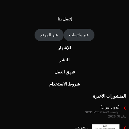
ج
أ
إتصل بنا
عبر واتساب
عبر الموقع
للإشهار
للنشر
فريق العمل
شروط الاستخدام
المنشورات الأخيرة
(بدون عنوان)
بواسطة abdellatif aswat
يوليو 31, 2026
….تعزية….