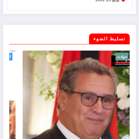
تسليط الضوء
أخبار
حوادث