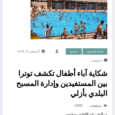
قضايا المجتمع
مجتمع
أغسطس 13, 2025
0 تعليقات
شكاية آباء أطفال تكشف توترا
بين المستفيدين وإدارة المسبح
البلدي بأزلي
مشاهدات :
1٬875
مراكش: عبد اللطيف سحنون