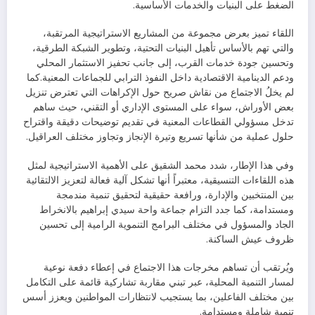
الضغط على البنيات والخدمات الأساسية.
اللقاء تميز بعرض مجموعة من المشاريع الاستراتيجية المرتقبة،
والتي تهم بالأساس تأهيل البنيات التحتية، وتطوير الشبكة الطرقية،
وتحسين جودة خدمات القرب، إلى جانب تحفيز الاستثمار المحلي
ودعم الدينامية الاقتصادية داخل النفوذ الترابي للجماعات المعنية.كما
لم يخلُ الاجتماع من نقاش صريح حول الإكراهات التي تعترض تنزيل
بعض الأوراش، سواء على المستوى الإداري أو التقني، حيث ساهم
تدخل مسؤولي القطاعات المعنية في تقديم توضيحات دقيقة واقتراح
حلول عملية من شأنها تسريع وتيرة الإنجاز وتجاوز مختلف العراقيل.
وفي هذا الإطار، شدد محمد الشقيق على الأهمية الاستراتيجية لمثل
هذه اللقاءات التنسيقية، معتبراً أنها تشكل آلية فعالة لتعزيز الالتقائية
بين المنتخبين والإدارة، ورافعة حقيقية لتحقيق تنمية مندمجة
ومستدامة، كما جدد التزام جماعة واحة سيدي إبراهيم بالانخراط
الجاد والمسؤول في مختلف البرامج التنموية الرامية إلى تحسين
ظروف عيش الساكنة.
ويُرتقب أن تساهم مخرجات هذا الاجتماع في إعطاء دفعة نوعية
لمسار التنمية المحلية، عبر تبني مقاربة تشاركية قائمة على التكامل
بين مختلف الفاعلين، بما يستجيب لانتظارات المواطنين ويعزز أسس
تنمية شاملة ومستدامة.