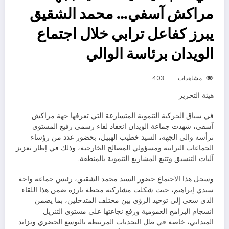
مراكش آسفي… محمد الشقيق
يبرز كفاعل ترابي خلال اجتماع
الويدان برئاسة الوالي
مشاهدات :
403
هيئة التحرير
في سياق الحركية التنموية المتسارعة التي تعرفها جهة مراكش
آسفي، شهدت جماعة الويدان انعقاد لقاء رسمي رفيع المستوى
ترأسه والي الجهة، السيد خطيب الهبيل، بحضور عدد من رؤساء
الجماعات الترابية ومسؤولي المصالح الخارجية، وذلك في إطار تعزيز
آليات التنسيق وتتبع المشاريع التنموية بالمنطقة.
وسجل هذا الاجتماع حضور السيد محمد الشقيق، رئيس جماعة واحة
سيدي إبراهيم، حيث شكلت مشاركته محطة بارزة ضمن هذا اللقاء
الذي سعى إلى توحيد الرؤى بين مختلف المتدخلين، بما يضمن
انسجام البرامج العمومية ورفع نجاعتها على مستوى التنزيل
الميداني، خاصة في ظل التحديات المرتبطة بالتوسع الحضري وتزايد