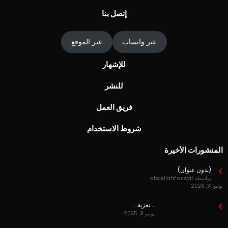
إتصل بنا
عبر واتساب
عبر الموقع
للإشهار
للنشر
فريق العمل
شروط الاستخدام
المنشورات الأخيرة
(بدون عنوان)
بواسطة abdellatif aswat
يوليو 31, 2026
….تعزية….
يونيو 9, 2025