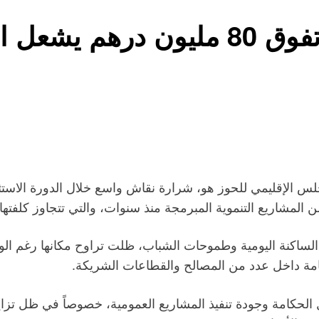
إقليم الحوز: تأخر مشاريع تفوق 80 
جلس الإقليمي للحوز هو، شرارة نقاش واسع خلال الدورة الاست
لتنموية المبرمجة منذ سنوات، والتي تتجاوز كلفتها الإجمالية 80 م
الساكنة اليومية وطموحات الشباب، ظلت تراوح مكانها رغم ال
حكامة داخل عدد من المصالح والقطاعات الشريكة.
الحكامة وجودة تنفيذ المشاريع العمومية، خصوصاً في ظل تزايد 