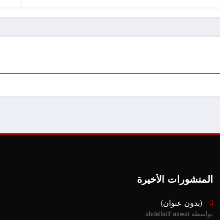
المنشورات الأخيرة
(بدون عنوان)
بواسطة abdellatif aswat