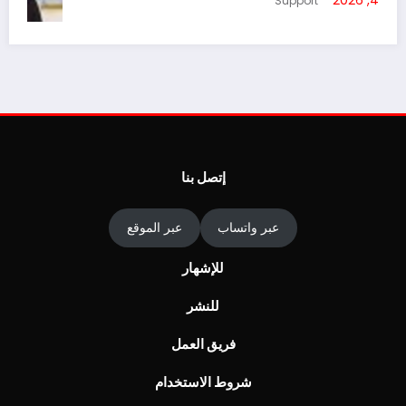
أغسطس 4, 2026
Support
إتصل بنا
ي
ل
أ
عبر واتساب
عبر الموقع
للإشهار
للنشر
فريق العمل
شروط الاستخدام