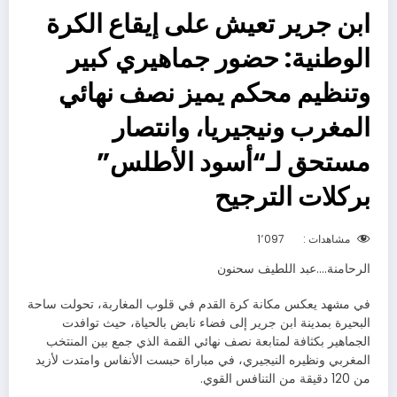
ابن جرير تعيش على إيقاع الكرة
الوطنية: حضور جماهيري كبير
وتنظيم محكم يميز نصف نهائي
المغرب ونيجيريا، وانتصار
مستحق لـ“أسود الأطلس”
بركلات الترجيح
مشاهدات :
1٬097
الرحامنة….عبد اللطيف سحنون
في مشهد يعكس مكانة كرة القدم في قلوب المغاربة، تحولت ساحة
البحيرة بمدينة ابن جرير إلى فضاء نابض بالحياة، حيث توافدت
الجماهير بكثافة لمتابعة نصف نهائي القمة الذي جمع بين المنتخب
المغربي ونظيره النيجيري، في مباراة حبست الأنفاس وامتدت لأزيد
من 120 دقيقة من التنافس القوي.