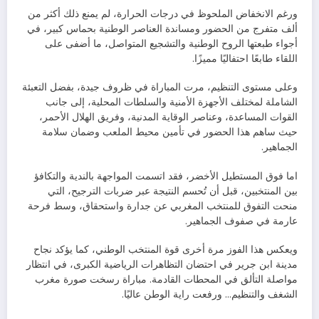
ورغم الانخفاض الملحوظ في درجات الحرارة، لم يمنع ذلك أكثر من
ألف متفرج من الحضور ومساندة العناصر الوطنية بحماس كبير، في
أجواء طبعتها الروح الوطنية والتشجيع المتواصل، ما أضفى على
اللقاء طابعًا احتفاليًا مميزًا.
وعلى مستوى التنظيم، مرت المباراة في ظروف جيدة، بفضل التعبئة
الشاملة لمختلف الأجهزة الأمنية والسلطات المحلية، إلى جانب
القوات المساعدة، وعناصر الوقاية المدنية، وفريق الهلال الأحمر،
حيث ساهم هذا الحضور في تأمين محيط الملعب وضمان سلامة
الجماهير.
اما فوق المستطيل الأخضر، فقد اتسمت المواجهة بالندية والتكافؤ
بين المنتخبين، قبل أن تُحسم النتيجة عبر ضربات الترجيح، التي
منحت التفوق للمنتخب المغربي عن جدارة واستحقاق، وسط فرحة
عارمة في صفوف الجماهير.
ويعكس هذا الفوز مرة أخرى قوة المنتخب الوطني، كما يؤكد نجاح
مدينة ابن جرير في احتضان التظاهرات الرياضية الكبرى، في انتظار
مواصلة التألق في المحطات القادمة. مباراة رسخت صورة مغرب
الشغف والتنظيم… ورفعت راية الوطن عاليًا.