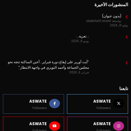
المنشورات الأخيرة
(بدون عنوان)
بواسطة abdellatif aswat
يوليو 31, 2026
….تعزية….
يونيو 9, 2025
“آيت أورير على إيقاع دورة فبراير… أعين الساكنة تتجه نحو
مجلس الجماعة وأحمد التويزي في واجهة الانتظار”
فبراير 6, 2026
تابعنا
ASWATE
ASWATE
Followers
Followers
ASWATE
ASWATE
Followers
Followers