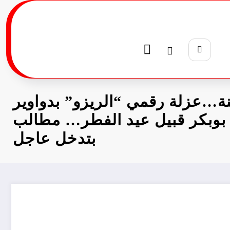
نة…عزلة رقمي “الريزو” بدواوير
بوبكر قبيل عيد الفطر… مطالب
بتدخل عاجل