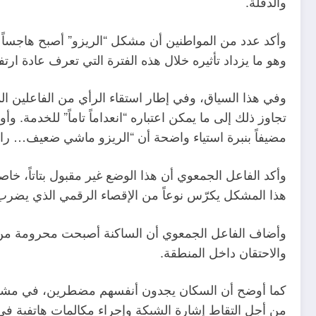
والدفلة.
وأكد عدد من المواطنين أن مشكل “الريزو” أصبح هاجساً ي
وهو ما يزداد تأثيره خلال هذه الفترة التي تعرف عادة ار
وفي هذا السياق، وفي إطار استقاء الرأي من الفاعلين ا
تجاوز ذلك إلى ما يمكن اعتباره “انعداماً تاماً” للخدمة
مضيفاً بنبرة استياء واضحة أن “الريزو ماشي ضعيف… راه
وأكد الفاعل الجمعوي أن هذا الوضع غير مقبول بتاتاً، خاص
هذا المشكل يكرّس نوعاً من الإقصاء الرقمي الذي يضرب ف
وأضاف الفاعل الجمعوي أن الساكنة أصبحت محرومة من أبس
والاحتقان داخل المنطقة.
كما أوضح أن السكان يجدون أنفسهم مضطرين، في مشاهد ي
من أجل التقاط إشارة الشبكة وإجراء مكالمات هاتفية في ظرو