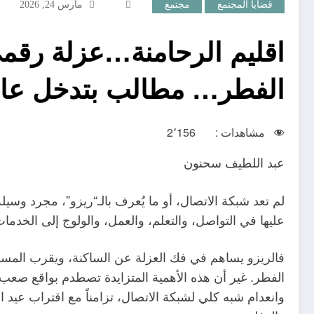
قضايا المجتمع
مجتمع
مارس 24, 2026
اقليم الرحامنة…عزلة رقمي
الفطر… مطالب بتدخل عا
مشاهدات :
2٬156
عبد اللطيف سحنون
لم تعد شبكة الاتصال، أو ما يُعرف بالـ“ريزو”، مجرد وسيل
عليها في التواصل، والتعلم، والعمل، والولوج إلى الخدمات
فالريزو يساهم في فك العزلة عن الساكنة، ويقرب المسافات
الفطر. غير أن هذه الأهمية المتزايدة تصطدم بواقع صعب 
وانعدام شبه كلي لشبكة الاتصال، تزامناً مع اقتراب عيد ا