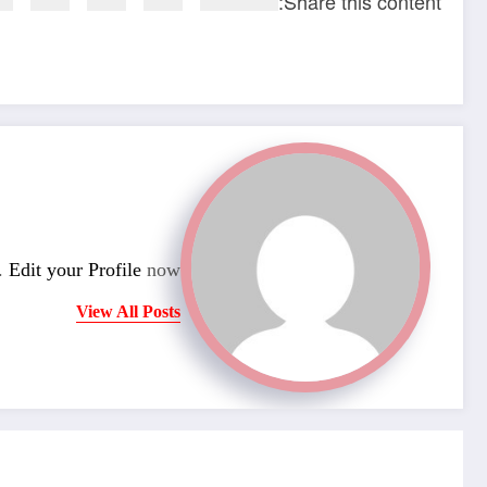
Share this content:
n.
Edit your Profile
now.
View All Posts