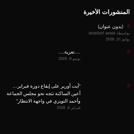
المنشورات الأخيرة
(بدون عنوان)
بواسطة abdellatif aswat
يوليو 31, 2026
….تعزية….
يونيو 9, 2025
“آيت أورير على إيقاع دورة فبراير…
أعين الساكنة تتجه نحو مجلس الجماعة
وأحمد التويزي في واجهة الانتظار”
فبراير 6, 2026