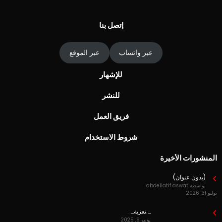
إتصل بنا
ي
ل
أ
عبر واتساب
عبر الموقع
للإشهار
للنشر
فريق العمل
شروط الاستخدام
المنشورات الأخيرة
(بدون عنوان)
بواسطة abdellatif aswat
يوليو 31, 2026
….تعزية….
يونيو 9, 2025