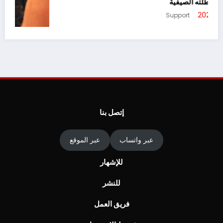
لأخنوش من عطلته الصيفية
أغسطس 4, 2026
Support
ا
ج
أ
إتصل بنا
عبر واتساب
عبر الموقع
للإشهار
للنشر
فريق العمل