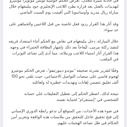
في حادثة مثيرة للجدل، تعرض الحكم خوسيه لويس مونويرا مونتيرو
لتهديدات بالقتل بعد قراره بطرد اللاعب الإنجليزي جود بيلينغهام خلال
مباراة ريال مدريد وأوساسونا التي أقيمت يوم السبت الماضي.
وقد أثار هذا القرار ردود فعل غاضبة من قبل اللاعبين والجماهير على
حد سواء.
خلال المباراة، دخل بيلينغهام في نقاش مع الحكم أثناء استعداد فريقه
لتنفيذ ركلة مرمى، ليُفاجأ بعد ذلك بإشهار البطاقة الحمراء في وجهه.
هذا القرار أثار استياء اللاعب وزملائه، مما أدى إلى تصاعد التوترات
في الملعب.
وفقًا لتقرير نشرته صحيفة “موندو ديبورتيفو”، تعرض الحكم مونتيرو
لهجوم قاسي على منصات التواصل الاجتماعي، حيث تلقى نحو 100
ألف تعليق تتضمن إهانات وتهديدات خطيرة له ولعائلته.
نتيجة لذلك، اضطر الحكم إلى تعطيل التعليقات على حسابه
الشخصي في “إنستغرام” لحماية نفسه.
في ضوء هذه الأحداث، من المتوقع أن تدعو رابطة الدوري الإسباني
إلى فتح تحقيق عاجل للتحقق من ملابسات هذه الواقعة وتعزيز أمن
الحكام في ظل تصاعد الهجمات عليهم.