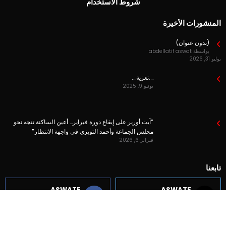
شروط الاستخدام
المنشورات الأخيرة
(بدون عنوان)
بواسطة abdellatif aswat
يوليو 31, 2026
….تعزية….
يونيو 9, 2025
“آيت أورير على إيقاع دورة فبراير… أعين الساكنة تتجه نحو
مجلس الجماعة وأحمد التويزي في واجهة الانتظار”
فبراير 6, 2026
تابعنا
ASWATE
ASWATE
Followers
Followers