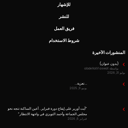
للإشهار
للنشر
فريق العمل
شروط الاستخدام
المنشورات الأخيرة
(بدون عنوان)
بواسطة abdellatif aswat
يوليو 31, 2026
….تعزية….
يونيو 9, 2025
“آيت أورير على إيقاع دورة فبراير… أعين الساكنة تتجه نحو
مجلس الجماعة وأحمد التويزي في واجهة الانتظار”
فبراير 6, 2026