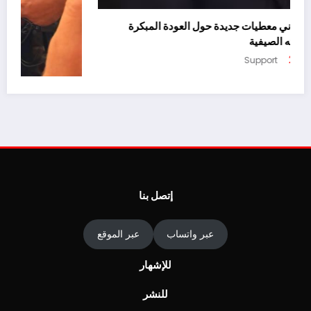
يسرّب تقرير إسباني معطيات جديدة حول العودة المبكرة
لأخنوش من عطلته الصيفية
أغسطس 4, 2026
Support
ا
ج
أغ
إتصل بنا
عبر واتساب
عبر الموقع
للإشهار
للنشر