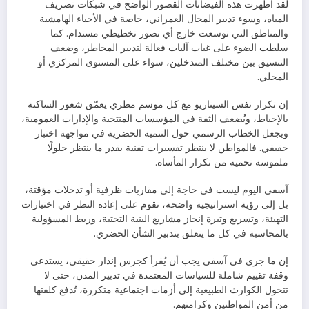
لقد أظهرت هذه الفيضانات القصور الواضح في شبكات تصريف
المياه، وسوء تدبير المجال العمراني، خاصة في الأحياء الهامشية
والمناطق التي توسعت خارج أي تصور تخطيطي مستدام. كما
سلطت الضوء على غياب آليات فعالة لتدبير المخاطر، وضعف
التنسيق بين مختلف المتدخلين، سواء على المستوى المركزي أو
المحلي.
إن تكرار نفس السيناريو مع كل موسم مطري يعمّق شعور الساكنة
بالإحباط، ويُضعف الثقة في المؤسسات المنتخبة والإدارات العمومية،
ويجعل الخطاب الرسمي حول التنمية الحضرية في مواجهة اختبار
حقيقي. فالمواطن لا ينتظر تفسيرات تقنية بقدر ما ينتظر حلولًا
ملموسة تحميه من تكرار المأساة.
آسفي اليوم ليست في حاجة إلى مقاربات ظرفية أو تدخلات مؤقتة،
بل إلى رؤية استراتيجية واضحة، تقوم على إعادة النظر في اختيارات
التهيئة، وتسريع وتيرة إنجاز مشاريع البنية التحتية، وربط المسؤولية
بالمحاسبة في كل ما يتعلق بتدبير الشأن الحضري.
إن ما جرى في آسفي يجب أن يُقرأ كجرس إنذار حقيقي، يستدعي
وقفة تقييم شاملة للسياسات المعتمدة في تدبير المدن، حتى لا
تتحول الكوارث الطبيعية إلى أزمات اجتماعية متكررة، تُدفع كلفتها
من أمن المواطنين وكرامتهم.