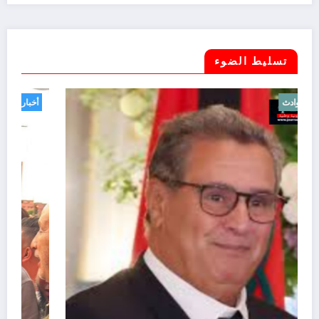
تسليط الضوء
أخبار
حوادث