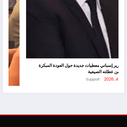
يسرّب تقرير إسباني معطيات جديدة حول العودة المبكرة
لأخنوش من عطلته الصيفية
أغسطس 4, 2026
Support
ا
ج
أ