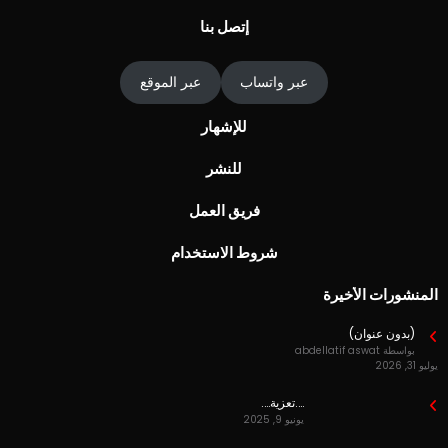
إتصل بنا
عبر واتساب
عبر الموقع
للإشهار
للنشر
فريق العمل
شروط الاستخدام
المنشورات الأخيرة
(بدون عنوان)
بواسطة abdellatif aswat
يوليو 31, 2026
….تعزية….
يونيو 9, 2025