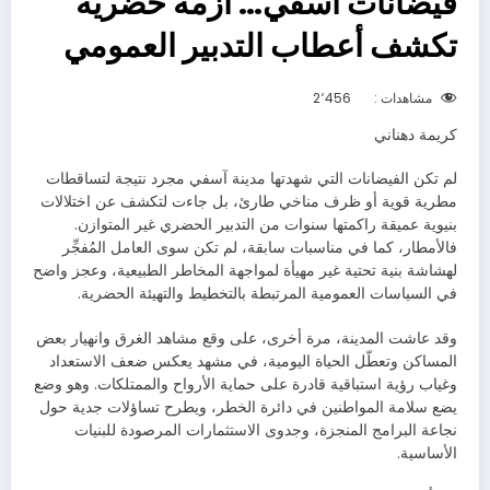
فيضانات آسفي… أزمة حضرية
تكشف أعطاب التدبير العمومي
مشاهدات :
2٬456
كريمة دهناني
لم تكن الفيضانات التي شهدتها مدينة آسفي مجرد نتيجة لتساقطات
مطرية قوية أو ظرف مناخي طارئ، بل جاءت لتكشف عن اختلالات
بنيوية عميقة راكمتها سنوات من التدبير الحضري غير المتوازن.
فالأمطار، كما في مناسبات سابقة، لم تكن سوى العامل المُفجِّر
لهشاشة بنية تحتية غير مهيأة لمواجهة المخاطر الطبيعية، وعجز واضح
في السياسات العمومية المرتبطة بالتخطيط والتهيئة الحضرية.
وقد عاشت المدينة، مرة أخرى، على وقع مشاهد الغرق وانهيار بعض
المساكن وتعطّل الحياة اليومية، في مشهد يعكس ضعف الاستعداد
وغياب رؤية استباقية قادرة على حماية الأرواح والممتلكات. وهو وضع
يضع سلامة المواطنين في دائرة الخطر، ويطرح تساؤلات جدية حول
نجاعة البرامج المنجزة، وجدوى الاستثمارات المرصودة للبنيات
الأساسية.