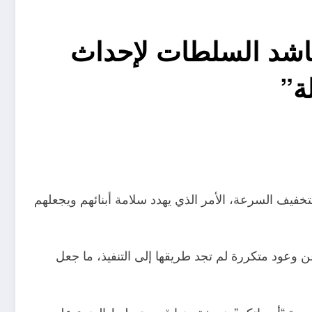
شد السلطات لإحداث
ة”
يف السرعة، الأمر الذي يهدد سلامة أبنائهم ويجعلهم
وعود متكررة لم تجد طريقها إلى التنفيذ، ما جعل
ريدة “أصواتكم” بنسخة منها قصد تسليط الضوء على