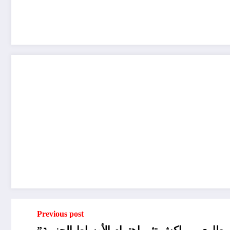
Previous post
يطاري بمراكش تثير اهتمام الأوساط الحزبية”