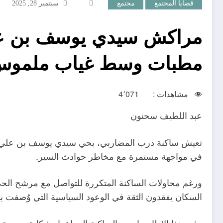
قضايا المجتمع
مجتمع
سبتمبر 28, 2025
مراكش سيدي يوسف بن عل
مطبات وسط غياب ملموس ل
مشاهدات :
4٬071
عبد اللطيف سحنون
تعيش ساكنة درب المضاربي، بحي سيدي يوسف بن علي بمر
في مواجهة مستمرة مع مخاطر حوادث السير.
ورغم محاولات الساكنة المتكررة للتواصل مع مرشح الحي 
السكان يفقدون الثقة في الوعود السياسية التي وُصفت بأنه
وفي هذا الإطار، بادرت الساكنة إلى إعداد شكاية رسمي