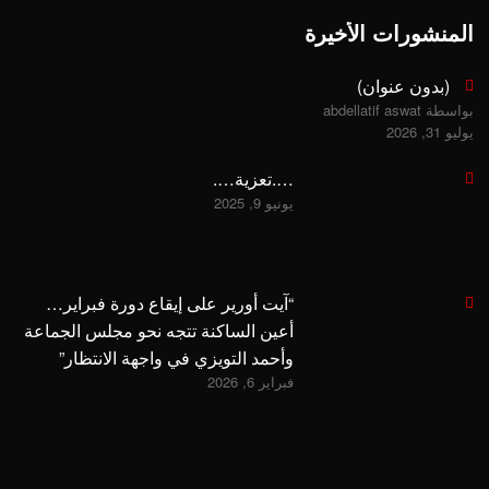
المنشورات الأخيرة
(بدون عنوان)
بواسطة abdellatif aswat
يوليو 31, 2026
….تعزية….
يونيو 9, 2025
“آيت أورير على إيقاع دورة فبراير…
أعين الساكنة تتجه نحو مجلس الجماعة
وأحمد التويزي في واجهة الانتظار”
فبراير 6, 2026