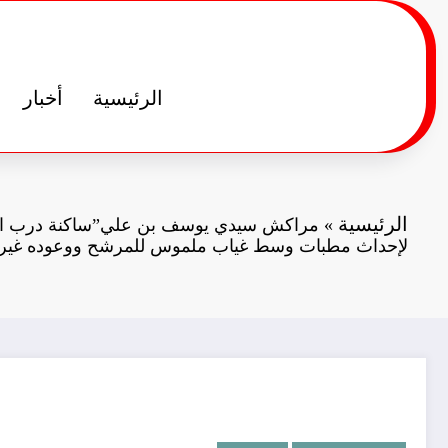
لتجاوز
لى
لمحتوى
الرئيسية
أخبار
الرئيسية
»
مراكش سيدي يوسف بن علي”ساكنة درب ال
لإحداث مطبات وسط غياب ملموس للمرشح ووعوده غير ا