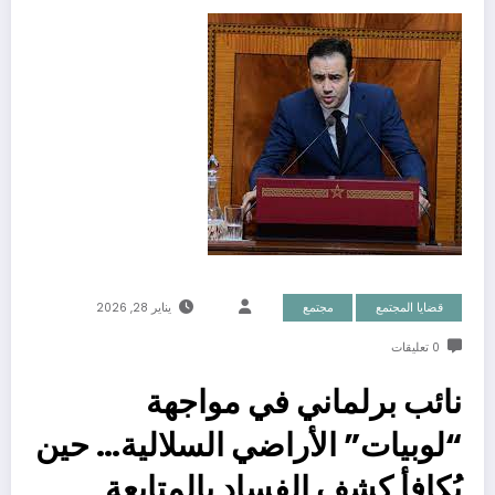
قضايا المجتمع
مجتمع
يناير 28, 2026
0 تعليقات
نائب برلماني في مواجهة
“لوبيات” الأراضي السلالية… حين
يُكافأ كشف الفساد بالمتابعة