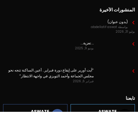
المنشورات الأخيرة
(بدون عنوان)
بواسطة abdellatif aswat
يوليو 31, 2026
….تعزية….
يونيو 9, 2025
“آيت أورير على إيقاع دورة فبراير… أعين الساكنة تتجه نحو
مجلس الجماعة وأحمد التويزي في واجهة الانتظار”
فبراير 6, 2026
تابعنا
ASWATE
ASWATE
Followers
Followers
ASWATE
ASWATE