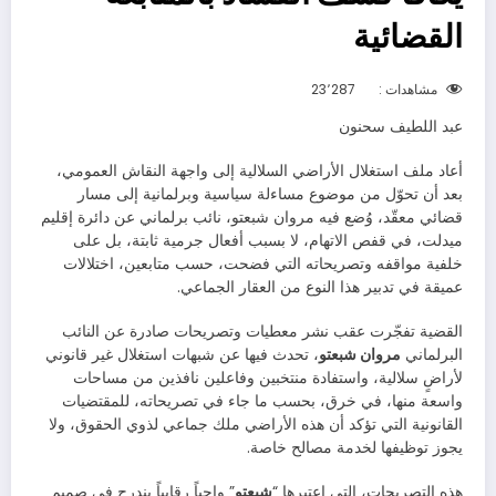
القضائية
مشاهدات :
23٬287
عبد اللطيف سحنون
أعاد ملف استغلال الأراضي السلالية إلى واجهة النقاش العمومي،
بعد أن تحوّل من موضوع مساءلة سياسية وبرلمانية إلى مسار
قضائي معقّد، وُضع فيه مروان شبعتو، نائب برلماني عن دائرة إقليم
ميدلت، في قفص الاتهام، لا بسبب أفعال جرمية ثابتة، بل على
خلفية مواقفه وتصريحاته التي فضحت، حسب متابعين، اختلالات
عميقة في تدبير هذا النوع من العقار الجماعي.
القضية تفجّرت عقب نشر معطيات وتصريحات صادرة عن النائب
البرلماني
مروان شبعتو
، تحدث فيها عن شبهات استغلال غير قانوني
لأراضٍ سلالية، واستفادة منتخبين وفاعلين نافذين من مساحات
واسعة منها، في خرق، بحسب ما جاء في تصريحاته، للمقتضيات
القانونية التي تؤكد أن هذه الأراضي ملك جماعي لذوي الحقوق، ولا
يجوز توظيفها لخدمة مصالح خاصة.
هذه التصريحات، التي اعتبرها “
شبعتو
” واجباً رقابياً يندرج في صميم