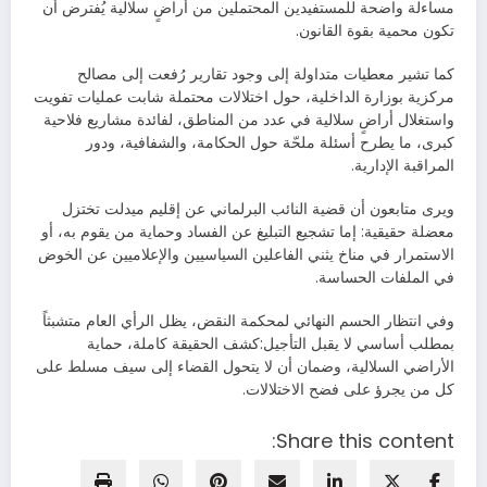
مساءلة واضحة للمستفيدين المحتملين من أراضٍ سلالية يُفترض أن
تكون محمية بقوة القانون.
كما تشير معطيات متداولة إلى وجود تقارير رُفعت إلى مصالح
مركزية بوزارة الداخلية، حول اختلالات محتملة شابت عمليات تفويت
واستغلال أراضٍ سلالية في عدد من المناطق، لفائدة مشاريع فلاحية
كبرى، ما يطرح أسئلة ملحّة حول الحكامة، والشفافية، ودور
المراقبة الإدارية.
ويرى متابعون أن قضية النائب البرلماني عن إقليم ميدلت تختزل
معضلة حقيقية: إما تشجيع التبليغ عن الفساد وحماية من يقوم به، أو
الاستمرار في مناخ يثني الفاعلين السياسيين والإعلاميين عن الخوض
في الملفات الحساسة.
وفي انتظار الحسم النهائي لمحكمة النقض، يظل الرأي العام متشبثاً
بمطلب أساسي لا يقبل التأجيل:كشف الحقيقة كاملة، حماية
الأراضي السلالية، وضمان أن لا يتحول القضاء إلى سيف مسلط على
كل من يجرؤ على فضح الاختلالات.
Share this content: