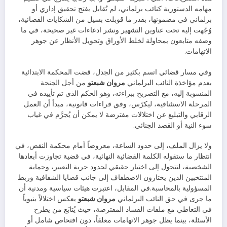
مهامه الدستورية كنائب برلماني، لم تُقابل بفتح تحقيق إداري أو
برلماني في مضمونها، بقدر ما قوبلت بسيل من الشكايات القضائية،
وُجّهت إليه تحت عناوين التشهير ونشر ادعاءات غير صحيحة، في ما
وصفه متابعون بمحاولة لخلط الأوراق وتحويل الأنظار عن جوهر
الاتهامات.
وفي مسار قضائي اتسم بكثير من الجدل، قضت المحكمة الابتدائية
بعدم مؤاخذة النائب البرلماني
مروان شبعتو
من أجل الجنحة
المنسوبة إليه، مع التصريح ببراءته، وهو الحكم الذي تم تأييده في
المرحلة الاستئنافية، ليكرّس، وفق قراءات قانونية، مبدأ أن العمل
الرقابي والتبليغ عن اختلالات مفترضة لا يمكن أن يُجرَّم في غياب
سوء النية أو القصد الجنائي.
ولا يزال الملف، إلى حدود الساعة، معروضاً أمام محكمة النقض، في
انتظار ما ستقوله الكلمة القضائية النهائية، في قضية تجاوزت أبعادها
الشخصية، لتتحول إلى اختبار حقيقي لحدود حرية التعبير، وحماية
المنتخبين الذين يختارون الاصطفاف إلى جانب قضايا الشفافية وربط
المسؤولية بالمحاسبة.في المقابل، اعتبرت هيئات سياسية ومدنية أن
ما جرى في حق النائب البرلماني
مروان شبعتو
يعكس اختلالاً بنيوياً
في التعاطي مع ملفات الفساد المفترضة، حيث يُتابَع من يطرح
الأسئلة، بينما يظل جوهر الاتهامات معلقاً، دون افتحاص شامل أو