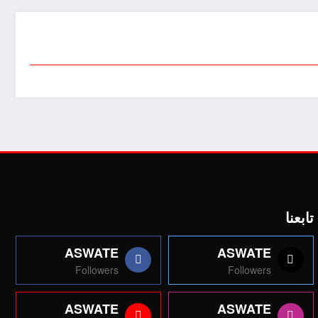
تابعنا
ASWATE
ASWATE
Followers
Followers
ASWATE
ASWATE