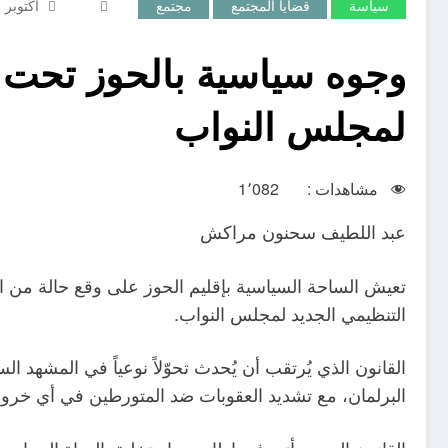
سياسة
قضايا المجتمع
مجتمع
أكتوبر 21, 2025
وجوه سياسية بالحوز تحت ض
لمجلس النواب
مشاهدات :
1٬082
عبد اللطيف سحنون مراكش
تعيش الساحة السياسية بإقليم الحوز على وقع حالة من ا
التنظيمي الجديد لمجلس النواب.
القانون الذي يُرتقب أن يُحدث تحوّلاً نوعياً في المشهد
البرلمان، مع تشديد العقوبات ضد المتورطين في أي خروقا
القانون الجديد يأتي في إطار مسار تخليق الحياة السي