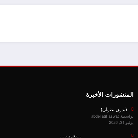
المنشورات الأخيرة
(بدون عنوان)
بواسطة abdellatif aswat
يوليو 31, 2026
….تعزية….