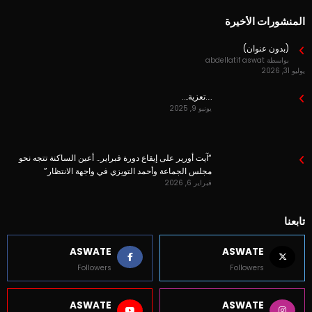
المنشورات الأخيرة
(بدون عنوان)
بواسطة abdellatif aswat
يوليو 31, 2026
….تعزية….
يونيو 9, 2025
“آيت أورير على إيقاع دورة فبراير… أعين الساكنة تتجه نحو
مجلس الجماعة وأحمد التويزي في واجهة الانتظار”
فبراير 6, 2026
تابعنا
ASWATE
ASWATE
Followers
Followers
ASWATE
ASWATE