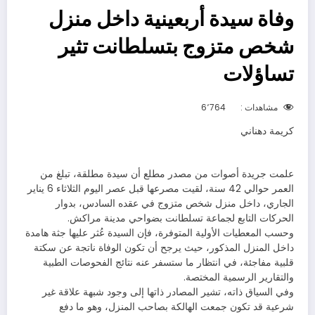
وفاة سيدة أربعينية داخل منزل
شخص متزوج بتسلطانت تثير
تساؤلات
مشاهدات :
6٬764
كريمة دهناني
علمت جريدة أصوات من مصدر مطلع أن سيدة مطلقة، تبلغ من
العمر حوالي 42 سنة، لقيت مصرعها قبل عصر اليوم الثلاثاء 6 يناير
الجاري، داخل منزل شخص متزوج في عقده السادس، بدوار
الحركات التابع لجماعة تسلطانت بضواحي مدينة مراكش.
وحسب المعطيات الأولية المتوفرة، فإن السيدة عُثر عليها جثة هامدة
داخل المنزل المذكور، حيث يرجح أن تكون الوفاة ناتجة عن سكتة
قلبية مفاجئة، في انتظار ما ستسفر عنه نتائج الفحوصات الطبية
والتقارير الرسمية المختصة.
وفي السياق ذاته، تشير المصادر ذاتها إلى وجود شبهة علاقة غير
شرعية قد تكون جمعت الهالكة بصاحب المنزل، وهو ما دفع