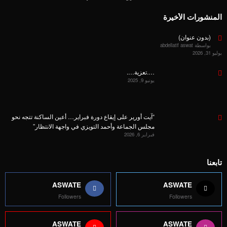
المنشورات الأخيرة
(بدون عنوان)
بواسطة abdellatif aswat
يوليو 31, 2026
….تعزية….
يونيو 9, 2025
“آيت أورير على إيقاع دورة فبراير… أعين الساكنة تتجه نحو
مجلس الجماعة وأحمد التويزي في واجهة الانتظار”
فبراير 6, 2026
تابعنا
ASWATE
ASWATE
Followers
Followers
ASWATE
ASWATE