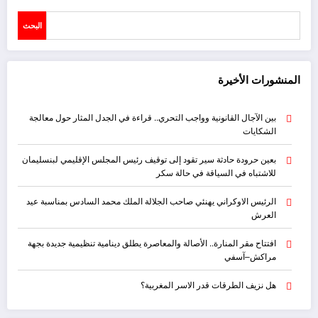
البحث
المنشورات الأخيرة
بين الآجال القانونية وواجب التحري.. قراءة في الجدل المثار حول معالجة
الشكايات
بعين حرودة حادثة سير تقود إلى توقيف رئيس المجلس الإقليمي لبنسليمان
للاشتباه في السياقة في حالة سكر
الرئيس الاوكراني يهنئي صاحب الجلالة الملك محمد السادس بمناسبة عيد
العرش
افتتاح مقر المنارة.. الأصالة والمعاصرة يطلق دينامية تنظيمية جديدة بجهة
مراكش–آسفي
هل نزيف الطرقات قدر الاسر المغربية؟