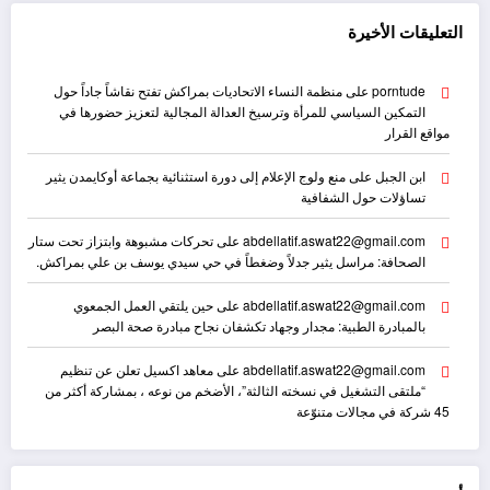
التعليقات الأخيرة
porntude
على
منظمة النساء الاتحاديات بمراكش تفتح نقاشاً جاداً حول
التمكين السياسي للمرأة وترسيخ العدالة المجالية لتعزيز حضورها في
مواقع القرار
ابن الجبل
على
منع ولوج الإعلام إلى دورة استثنائية بجماعة أوكايمدن يثير
تساؤلات حول الشفافية
abdellatif.aswat22@gmail.com
على
تحركات مشبوهة وابتزاز تحت ستار
الصحافة: مراسل يثير جدلاً وضغطاً في حي سيدي يوسف بن علي بمراكش.
abdellatif.aswat22@gmail.com
على
حين يلتقي العمل الجمعوي
بالمبادرة الطبية: مجدار وجهاد تكشفان نجاح مبادرة صحة البصر
abdellatif.aswat22@gmail.com
على
معاهد اكسيل تعلن عن تنظيم
“ملتقى التشغيل في نسخته الثالثة”، الأضخم من نوعه ، بمشاركة أكثر من
45 شركة في مجالات متنوّعة