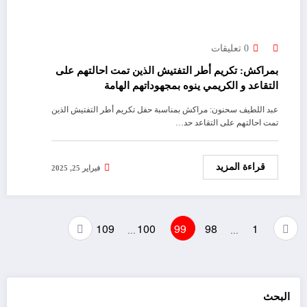
0 تعليقات
بمراكش: تكريم أطر التفتيش الذين تمت احالتهم على
التقاعد و الكريمي ينوه بمجهوداتهم الهامة
عبد اللطيف سحنون: مراكش بمناسبة حفل تكريم أطر التفتيش الذين
تمت احالتهم على التقاعد حد…
قراءة المزيد
فبراير 25, 2025
Posts
109
100
99
98
1
…
…
pagination
البحث