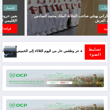
أخبار
تهنئات
الرئيس الاوكراني يهنئي صاحب الجلالة الملك محمد السادس
بمناسبة عيد العرش
قراءة المزيد
تسليط
س بعدد من مناطق المملكة
أحداث سبتة.. تقارير إسبانية تنفي تخطيط المغرب لـ«المؤامرة» وتثير 
الضوء