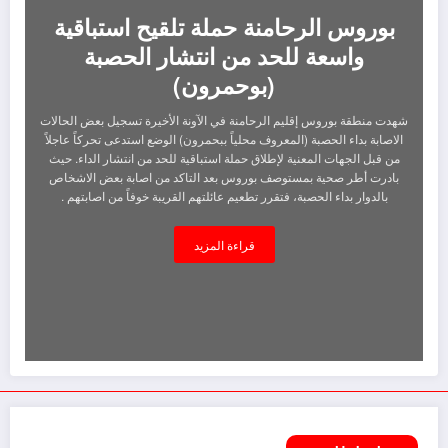
بوروس الرحامنة حملة تلقيح استباقية
واسعة للحد من انتشار الحصبة
(بوحمرون)
شهدت منطقة بوروس إقليم الرحامنة في الآونة الأخيرة تسجيل بعض الحالات
الاصابة بداء الحصبة (المعروف محلياً ببحمرون) الوضع استدعى تحركاً عاجلاً
من قبل الجهات المعنية لإطلاق حملة استباقية للحد من انتشار الداء. حيث
بادرت أطر صحية بمستوصف بوروس بعد التاكد من اصابة بعض الاشخاص
بالدوار بداء الحصبة، فتقرر تطعيم عائلتهم القريبة خوفاً من اصابتهم .
ولضمان مرور العملية في ظروف جيدة تم التنسيق مع السلطة المحلية تحت
إشراف السيد قائد قيادة سيدي بوعثمان الرحامنة حيث بدأت حملة التلقيح
قراءة المزيد
صباح يوم الجمعة 17/01/2025 استفادت منها مختلف الشرائح العمرية (بين
17 سنة و 75 سنة). وهذه المبادرة زرعت ملامح الاطمئنان والارتياح في
اوساط الساكنة. وأوضحت مصادرنا أن الحملة تأتي ضمن خطة استباقية لمنع
انتشار المرض في أوساط التجمعات الكبيرة التي تُعد بيئة خصبة لانتقال
العدوى.