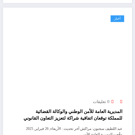
أخبار
0 تعليقات
المديرية العامة للأمن الوطني والوكالة القضائية
للمملكة توقعان اتفاقية شراكة لتعزيز التعاون القانوني
وحماية مصالح الدولة
عبد اللطيف سحنون: مراكش آخر تحديث : الأربعاء, 26 فبراير, 2025
وقّعت المديرية العامة للأمن…