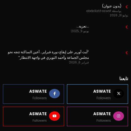
(بدون عنوان)
بواسطة abdellatif aswat
يوليو 31, 2026
….تعزية….
يونيو 9, 2025
“آيت أورير على إيقاع دورة فبراير… أعين الساكنة تتجه نحو
مجلس الجماعة وأحمد التويزي في واجهة الانتظار”
فبراير 6, 2026
تابعنا
ASWATE
ASWATE
Followers
Followers
ASWATE
ASWATE
Followers
Followers