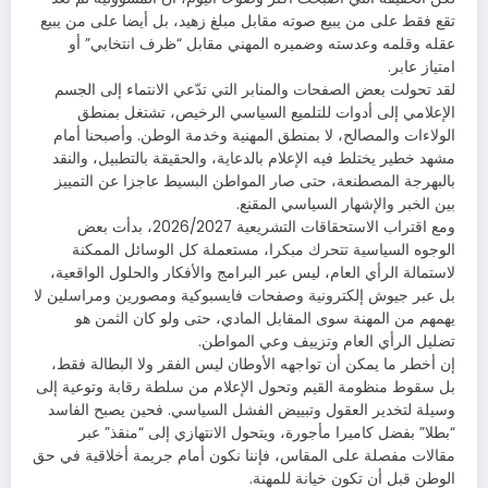
تقع فقط على من يبيع صوته مقابل مبلغ زهيد، بل أيضا على من يبيع
عقله وقلمه وعدسته وضميره المهني مقابل “ظرف انتخابي” أو
امتياز عابر.
لقد تحولت بعض الصفحات والمنابر التي تدّعي الانتماء إلى الجسم
الإعلامي إلى أدوات للتلميع السياسي الرخيص، تشتغل بمنطق
الولاءات والمصالح، لا بمنطق المهنية وخدمة الوطن. وأصبحنا أمام
مشهد خطير يختلط فيه الإعلام بالدعاية، والحقيقة بالتطبيل، والنقد
بالبهرجة المصطنعة، حتى صار المواطن البسيط عاجزا عن التمييز
بين الخبر والإشهار السياسي المقنع.
ومع اقتراب الاستحقاقات التشريعية 2026/2027، بدأت بعض
الوجوه السياسية تتحرك مبكرا، مستعملة كل الوسائل الممكنة
لاستمالة الرأي العام، ليس عبر البرامج والأفكار والحلول الواقعية،
بل عبر جيوش إلكترونية وصفحات فايسبوكية ومصورين ومراسلين لا
يهمهم من المهنة سوى المقابل المادي، حتى ولو كان الثمن هو
تضليل الرأي العام وتزييف وعي المواطن.
إن أخطر ما يمكن أن تواجهه الأوطان ليس الفقر ولا البطالة فقط،
بل سقوط منظومة القيم وتحول الإعلام من سلطة رقابة وتوعية إلى
وسيلة لتخدير العقول وتبييض الفشل السياسي. فحين يصبح الفاسد
“بطلا” بفضل كاميرا مأجورة، ويتحول الانتهازي إلى “منقذ” عبر
مقالات مفصلة على المقاس، فإننا نكون أمام جريمة أخلاقية في حق
الوطن قبل أن تكون خيانة للمهنة.