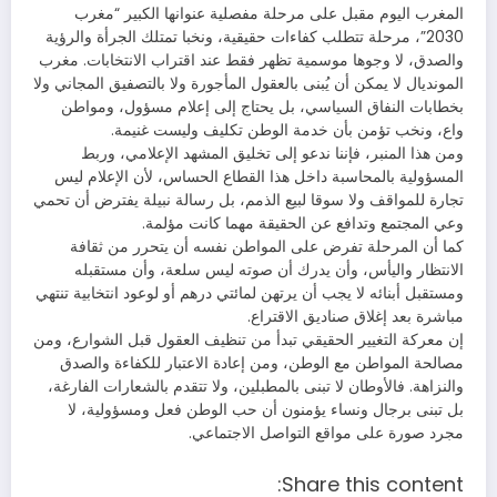
المغرب اليوم مقبل على مرحلة مفصلية عنوانها الكبير “مغرب
2030”، مرحلة تتطلب كفاءات حقيقية، ونخبا تمتلك الجرأة والرؤية
والصدق، لا وجوها موسمية تظهر فقط عند اقتراب الانتخابات. مغرب
المونديال لا يمكن أن يُبنى بالعقول المأجورة ولا بالتصفيق المجاني ولا
بخطابات النفاق السياسي، بل يحتاج إلى إعلام مسؤول، ومواطن
واع، ونخب تؤمن بأن خدمة الوطن تكليف وليست غنيمة.
ومن هذا المنبر، فإننا ندعو إلى تخليق المشهد الإعلامي، وربط
المسؤولية بالمحاسبة داخل هذا القطاع الحساس، لأن الإعلام ليس
تجارة للمواقف ولا سوقا لبيع الذمم، بل رسالة نبيلة يفترض أن تحمي
وعي المجتمع وتدافع عن الحقيقة مهما كانت مؤلمة.
كما أن المرحلة تفرض على المواطن نفسه أن يتحرر من ثقافة
الانتظار واليأس، وأن يدرك أن صوته ليس سلعة، وأن مستقبله
ومستقبل أبنائه لا يجب أن يرتهن لمائتي درهم أو لوعود انتخابية تنتهي
مباشرة بعد إغلاق صناديق الاقتراع.
إن معركة التغيير الحقيقي تبدأ من تنظيف العقول قبل الشوارع، ومن
مصالحة المواطن مع الوطن، ومن إعادة الاعتبار للكفاءة والصدق
والنزاهة. فالأوطان لا تبنى بالمطبلين، ولا تتقدم بالشعارات الفارغة،
بل تبنى برجال ونساء يؤمنون أن حب الوطن فعل ومسؤولية، لا
مجرد صورة على مواقع التواصل الاجتماعي.
Share this content: