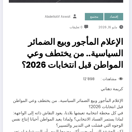
إقتصاد
مجتمع
Abdellatif Aswat
مايو 16, 2026
0 تعليقات
الإعلام المأجور وبيع الضمائر
السياسية.. من يختطف وعي
المواطن قبل انتخابات 2026؟
مشاهدات :
12٬898
كريمة دهناني
الإعلام المأجور وبيع الضمائر السياسية.. من يختطف وعي المواطن
قبل انتخابات 2026؟
في كل محطة انتخابية تعيشها بلادنا، يعود النقاش ذاته إلى الواجهة:
لماذا يستمر الفساد الانتخابي؟ ولماذا يعيد المواطن أحيانا إنتاج نفس
الوجوه التي فشلت في التدبير والتسيير؟
لكن الحقيقة التي أصبحت أكثر وضوحا اليوم، أن المسؤولية لم تعد