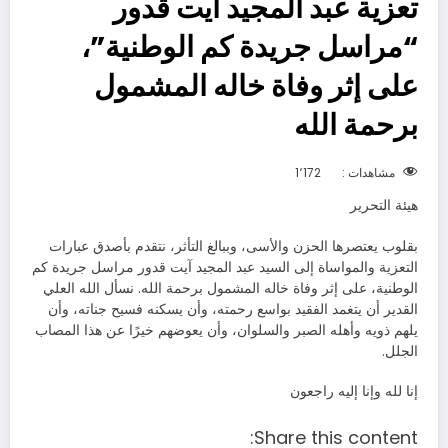
تعزية عبد المجيد آيت قدور
“مراسل جريدة كم الوطنية”،
على إثر وفاة خاله المشمول
برحمة الله
مشاهدات :
1٬172
هيئة التحرير
بقلوب يعتصرها الحزن والأسى، وببالغ التأثر، نتقدم بأصدق عبارات
التعزية والمواساة إلى السيد عبد المجيد آيت قدور مراسل جريدة كم
الوطنية، على إثر وفاة خاله المشمول برحمة الله. نسأل الله العلي
القدير أن يتغمد الفقيد بواسع رحمته، وأن يسكنه فسيح جناته، وأن
يلهم ذويه وأهله الصبر والسلوان، وأن يعوضهم خيرًا عن هذا المصاب
الجلل.
إنا لله وإنا إليه راجعون
Share this content: