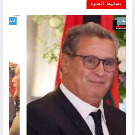
تسليط الضوء
أخبار
حوادث