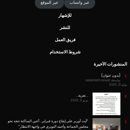
عبر واتساب
عبر الموقع
للإشهار
للنشر
فريق العمل
شروط الاستخدام
المنشورات الأخيرة
(بدون عنوان)
بواسطة abdellatif aswat
يوليو 31, 2026
….تعزية….
يونيو 9, 2025
“آيت أورير على إيقاع دورة فبراير… أعين الساكنة تتجه نحو
مجلس الجماعة وأحمد التويزي في واجهة الانتظار”