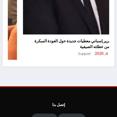
يسرّب تقرير إسباني معطيات جديدة حول العودة المبكرة
لأخنوش من عطلته الصيفية
أغسطس 4, 2026
Support
ا
ج
أ
إتصل بنا