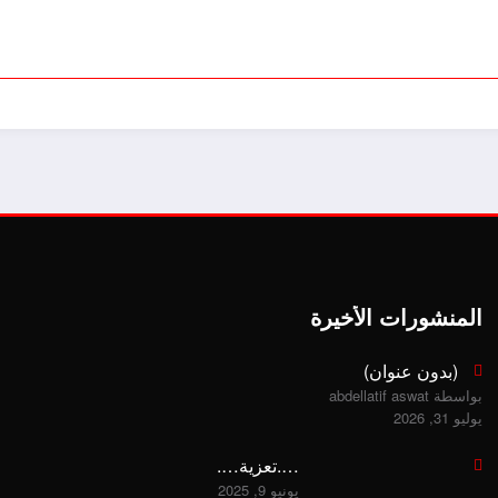
المنشورات الأخيرة
(بدون عنوان)
بواسطة abdellatif aswat
يوليو 31, 2026
….تعزية….
يونيو 9, 2025