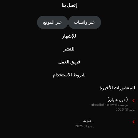
إتصل بنا
عبر واتساب
عبر الموقع
للإشهار
للنشر
فريق العمل
شروط الاستخدام
المنشورات الأخيرة
(بدون عنوان)
بواسطة abdellatif aswat
يوليو 31, 2026
….تعزية….
يونيو 9, 2025