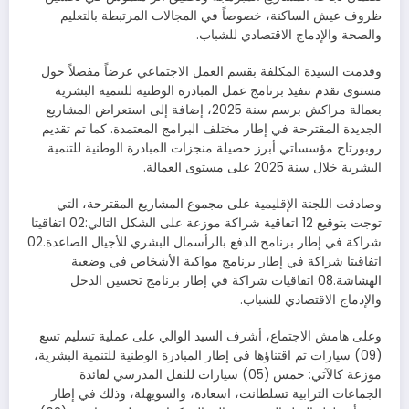
ظروف عيش الساكنة، خصوصاً في المجالات المرتبطة بالتعليم
والصحة والإدماج الاقتصادي للشباب.
وقدمت السيدة المكلفة بقسم العمل الاجتماعي عرضاً مفصلاً حول
مستوى تقدم تنفيذ برنامج عمل المبادرة الوطنية للتنمية البشرية
بعمالة مراكش برسم سنة 2025، إضافة إلى استعراض المشاريع
الجديدة المقترحة في إطار مختلف البرامج المعتمدة. كما تم تقديم
روبورتاج مؤسساتي أبرز حصيلة منجزات المبادرة الوطنية للتنمية
البشرية خلال سنة 2025 على مستوى العمالة.
وصادقت اللجنة الإقليمية على مجموع المشاريع المقترحة، التي
توجت بتوقيع 12 اتفاقية شراكة موزعة على الشكل التالي:02 اتفاقيتا
شراكة في إطار برنامج الدفع بالرأسمال البشري للأجيال الصاعدة.02
اتفاقيتا شراكة في إطار برنامج مواكبة الأشخاص في وضعية
الهشاشة.08 اتفاقيات شراكة في إطار برنامج تحسين الدخل
والإدماج الاقتصادي للشباب.
وعلى هامش الاجتماع، أشرف السيد الوالي على عملية تسليم تسع
(09) سيارات تم اقتناؤها في إطار المبادرة الوطنية للتنمية البشرية،
موزعة كالآتي: خمس (05) سيارات للنقل المدرسي لفائدة
الجماعات الترابية تسلطانت، اسعادة، والسويهلة، وذلك في إطار