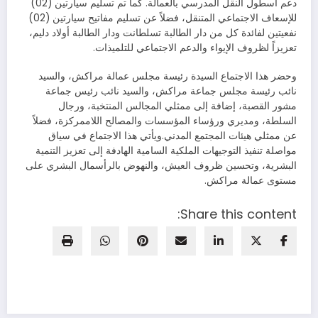
دعم أسطول النقل المدرسي بالعمالة. كما تم تسليم سيارتين (02)
للإسعاف الاجتماعي المتنقل، فضلاً عن تسليم مفاتيح سيارتين (02)
نفعيتين لفائدة كل من دار الطالبة تسلطانت ودار الطالبة أولاد دليم،
تعزيزاً لظروف الإيواء والدعم الاجتماعي للتلميذات.
وحضر هذا الاجتماع السيدة رئيسة مجلس عمالة مراكش، والسيد
نائب رئيسة مجلس جماعة مراكش، والسيد نائب رئيس جماعة
مشور القصبة، إضافة إلى ممثلي المجالس المنتخبة، ورجال
السلطة، ومديري ورؤساء المؤسسات والمصالح اللاممركزة، فضلاً
عن ممثلي هيئات المجتمع المدني.ويأتي هذا الاجتماع في سياق
مواصلة تنفيذ التوجيهات الملكية السامية الهادفة إلى تعزيز التنمية
البشرية، وتحسين ظروف العيش، والنهوض بالرأسمال البشري على
مستوى عمالة مراكش.
Share this content: