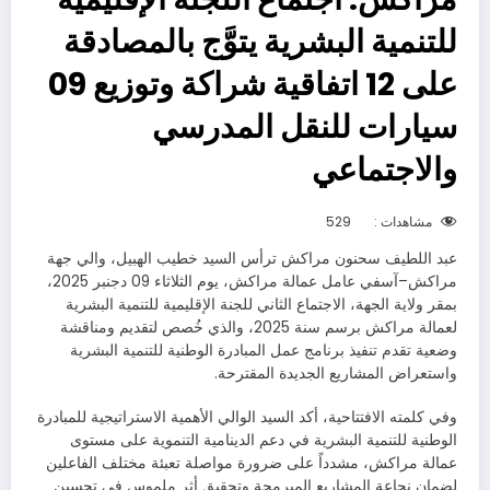
للتنمية البشرية يتوَّج بالمصادقة
على 12 اتفاقية شراكة وتوزيع 09
سيارات للنقل المدرسي
والاجتماعي
مشاهدات :
529
عبد اللطيف سحنون مراكش ترأس السيد خطيب الهبيل، والي جهة
مراكش–آسفي عامل عمالة مراكش، يوم الثلاثاء 09 دجنبر 2025،
بمقر ولاية الجهة، الاجتماع الثاني للجنة الإقليمية للتنمية البشرية
لعمالة مراكش برسم سنة 2025، والذي خُصص لتقديم ومناقشة
وضعية تقدم تنفيذ برنامج عمل المبادرة الوطنية للتنمية البشرية
واستعراض المشاريع الجديدة المقترحة.
وفي كلمته الافتتاحية، أكد السيد الوالي الأهمية الاستراتيجية للمبادرة
الوطنية للتنمية البشرية في دعم الدينامية التنموية على مستوى
عمالة مراكش، مشدداً على ضرورة مواصلة تعبئة مختلف الفاعلين
لضمان نجاعة المشاريع المبرمجة وتحقيق أثر ملموس في تحسين